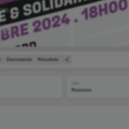
(30)
ltats
s
Documents
Résultats
Lieu
Rousson