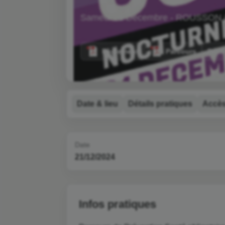
Samedi 21 Décembre - ROUSSON 
Règlement
Parcours
Résu
Date & lieu
Détails pratiques
Accè
Date
21/12/2024
Infos pratiques