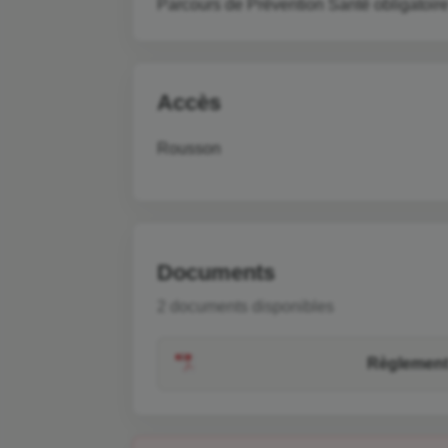
Parcours de Prévention Santé obligatoir
Accès
Rousson
Documents
2 documents disponibles
Règlemen