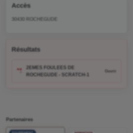
Accès
30430 ROCHEGUDE
Résultats
2EMES FOULEES DE
ROCHEGUDE - SCRATCH-1
Partenaires
EQUIPEMENT
ANIMATION