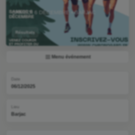
SAMEDI 6 DÉCEMBRE • BARJAC
Résultats
Menu événement
Date
06/12/2025
Lieu
Barjac