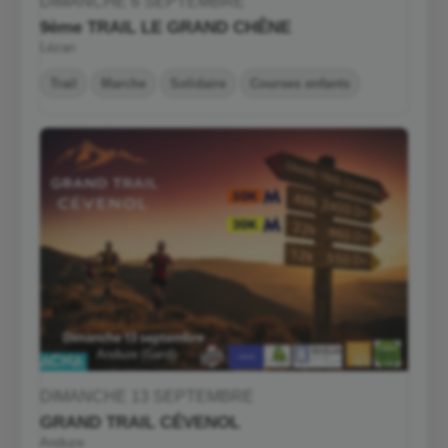
DIMANCHE 6 SEPTEMBRE
9ème TRAIL LE GRAND CHÊNE
Lézan
Trail
Marche
Solidaire
Courses enfants
DIMANCHE 13 SEPTEMBRE
GRAND TRAIL CÉVENOL
Anduze