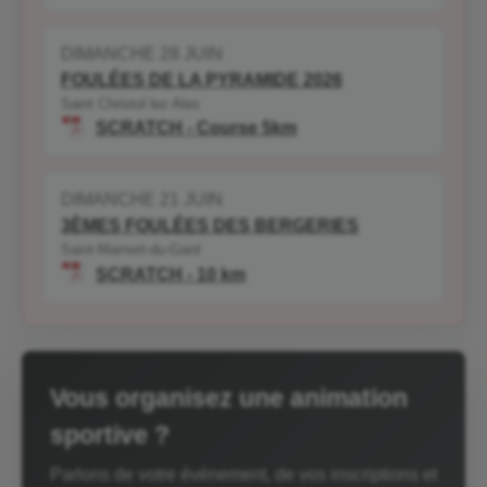
DIMANCHE 28 JUIN
FOULÉES DE LA PYRAMIDE 2026
Saint Christol lez Ales
SCRATCH - Course 5km
DIMANCHE 21 JUIN
3ÈMES FOULÉES DES BERGERIES
Saint-Mamert-du-Gard
SCRATCH - 10 km
Vous organisez une animation
sportive ?
Parlons de votre événement, de vos inscriptions et