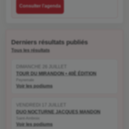
Derniers résultats publiés
Tous les résultats
DIMANCHE 26 JUILLET
TOUR DU MIRANDON • 40È ÉDITION
Peyremale
Voir les podiums
VENDREDI 17 JUILLET
DUO NOCTURNE JACQUES MANDON
Saint-Ambroix
Voir les podiums