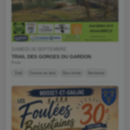
SAMEDI 26 SEPTEMBRE
TRAIL DES GORGES DU GARDON
Poulx
Trail
Course en duo
Duo mixte
Nocturne