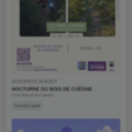
VENDREDI 28 AOÛT
NOCTURNE DU BOIS DE CUÈGNE
Saint-Marcel-de-Careiret
Course à pied