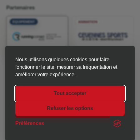
Partenaires
EQUIPEMENT
ANIMATION
Nous utilisons quelques cookies pour faire
INFOS & MÉTÉO
fonctionner le site, mesurer sa fréquentation et
améliorer votre expérience.
Tout accepter
Refuser les options
CHRONO 30-07 est une association qui accompagne les
organisateurs d'événements sportifs et associatifs en
Préférences
Gard-Ardèche.
Mentions légales