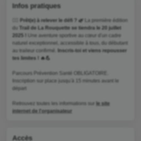
Infos pratiques
🏃‍♂️ Prêt(e) à relever le défi ? 🌿
La première édition
du
Trail de La Rouquette se tiendra le 20 juillet
2025 !
Une aventure sportive au cœur d'un cadre
naturel exceptionnel, accessible à tous, du débutant
au traileur confirmé.
Inscris-toi et viens repousser
tes limites ! 🔥💪
Parcours Prévention Santé OBLIGATOIRE.
Inscription sur place jusqu'à 15 minutes avant le
départ
Retrouvez toutes les informations sur
le site
internet de l'organisateur
Accès