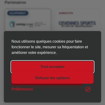
Partenaires
EQUIPEMENT
ANIMATION
Nous utilisons quelques cookies pour faire
INFOS & MÉTÉO
fonctionner le site, mesurer sa fréquentation et
améliorer votre expérience.
Tout accepter
Refuser les options
CHRONO 30-07 est une association qui accompagne les
organisateurs d'événements sportifs et associatifs en
Préférences
Gard-Ardèche.
Mentions légales
Thème