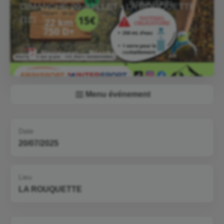
DIMANCHE 20 JUILLET • LA ROUQUETTE
(12)
Règlement
Résultats
Menu événement
Date
20/07/2025
Lieu
LA ROUQUETTE