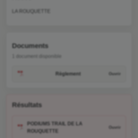
LA ROUQUETTE
Documents
1 document disponible
Règlement
Résultats
PODIUMS TRAIL DE LA
ROUQUETTE