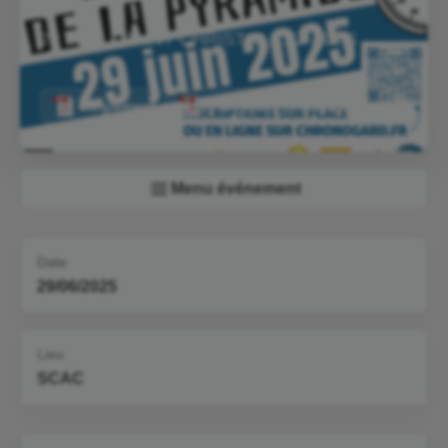
29 JUIN • SAINT CHRISTOL LEZ ALÈS
Règlement
Parcours
Résultats
Menu événement
Date
29/06/2025
Lieu
SCAC