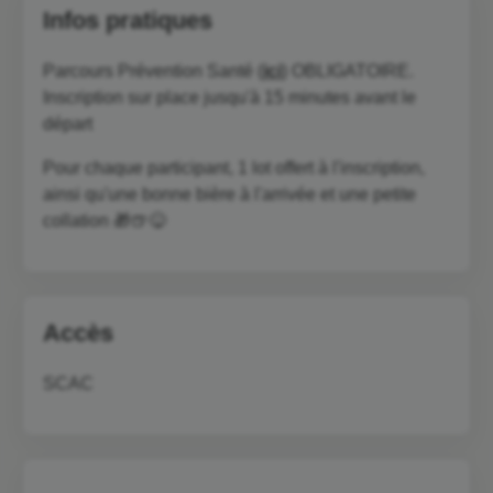
Infos pratiques
Parcours Prévention Santé (
ici
) OBLIGATOIRE.
Inscription sur place jusqu'à 15 minutes avant le
départ
Pour chaque participant, 1 lot offert à l'inscription,
ainsi qu'une bonne bière à l'arrivée et une petite
collation 🎁🍺😋
Accès
SCAC