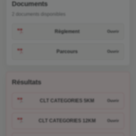
Documents
2 documents disponibles
Règlement
Parcours
Résultats
CLT CATEGORIES 5KM
CLT CATEGORIES 12KM