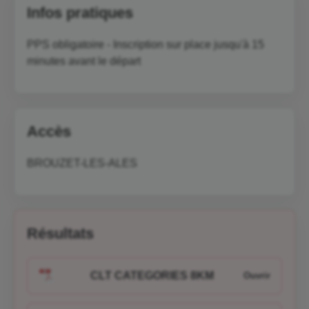
Infos pratiques
PPS obligatoire - Inscription sur place jusqu'à 15
minutes avant le départ
Accès
BROUZET-LES-ALES
Résultats
CLT CATEGORIES 8KM