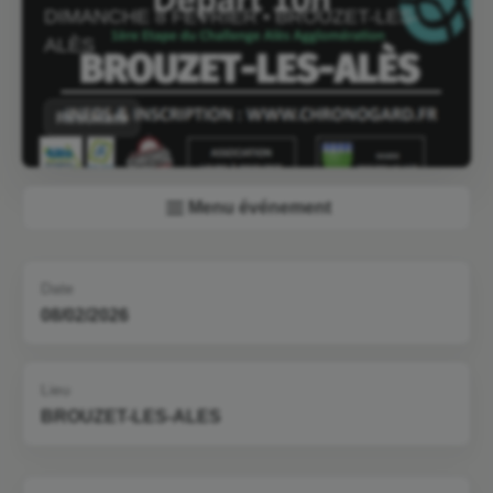
DIMANCHE 8 FÉVRIER • BROUZET-LES-
ALÈS
Résultats
Menu événement
Date
08/02/2026
Lieu
BROUZET-LES-ALES