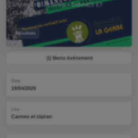
DIMANCHE 19 AVRIL • CANNES ET
CLAIRAN
Résultats
Menu événement
Date
19/04/2026
Lieu
Cannes et clairan