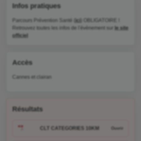
Infos pratiques
Parcours Prévention Santé (
ici
) OBLIGATOIRE !
Retrouvez toutes les infos de l'évènement sur
le site
officiel
Accès
Cannes et clairan
Résultats
CLT CATEGORIES 10KM