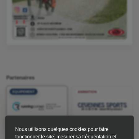
Partenaires
EQUIPEMENT
ANIMATION
Nous utilisons quelques cookies pour faire
INFOS & MÉTÉO
fonctionner le site, mesurer sa fréquentation et